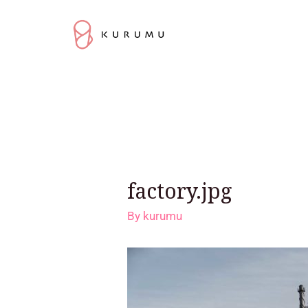
factory.jpg
By
kurumu