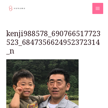
kenji988578_690766517723
523_6847356624952372314
_n