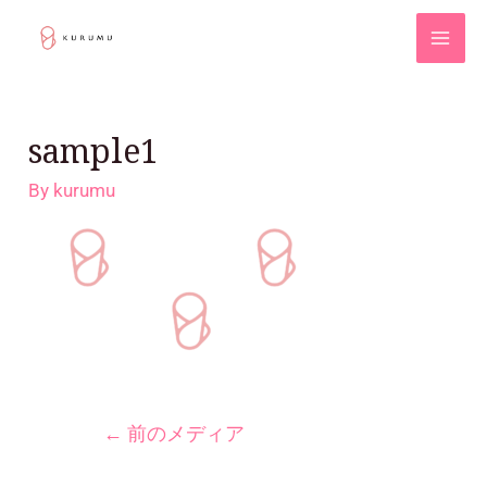
sample1
By
kurumu
←
前のメディア